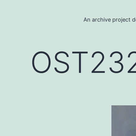
コ
ン
An archive project d
テ
ン
ツ
OST23
へ
ス
キ
ッ
プ