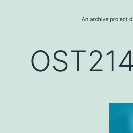
コ
ン
An archive project d
テ
ン
ツ
OST21
へ
ス
キ
ッ
プ