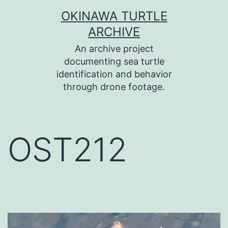
コ
OKINAWA TURTLE
ン
ARCHIVE
テ
An archive project
ン
documenting sea turtle
identification and behavior
ツ
through drone footage.
へ
ス
キ
OST212
ッ
プ