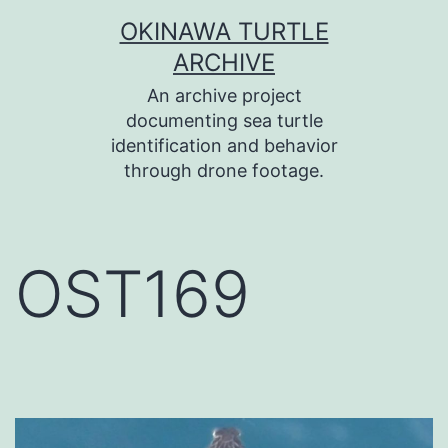
コ
OKINAWA TURTLE
ン
ARCHIVE
テ
An archive project
ン
documenting sea turtle
identification and behavior
ツ
through drone footage.
へ
ス
キ
OST169
ッ
プ