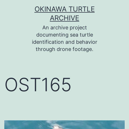
コ
OKINAWA TURTLE
ン
ARCHIVE
テ
An archive project
ン
documenting sea turtle
identification and behavior
ツ
through drone footage.
へ
ス
キ
OST165
ッ
プ