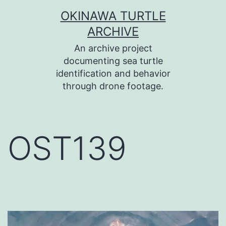
コ
OKINAWA TURTLE
ン
ARCHIVE
テ
An archive project
ン
documenting sea turtle
identification and behavior
ツ
through drone footage.
へ
ス
キ
OST139
ッ
プ