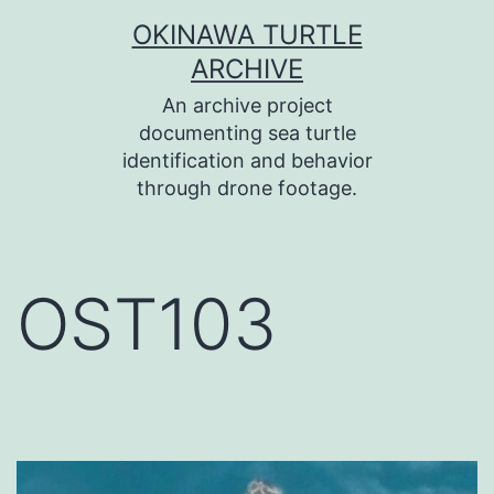
コ
OKINAWA TURTLE
ン
ARCHIVE
テ
An archive project
ン
documenting sea turtle
identification and behavior
ツ
through drone footage.
へ
ス
キ
OST103
ッ
プ