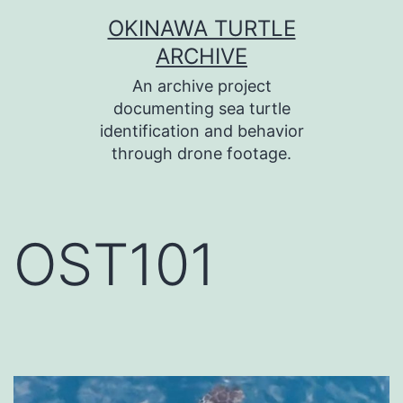
コ
OKINAWA TURTLE
ン
ARCHIVE
テ
An archive project
ン
documenting sea turtle
identification and behavior
ツ
through drone footage.
へ
ス
キ
OST101
ッ
プ