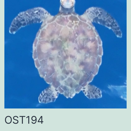
OST194