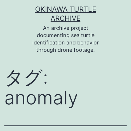
コ
OKINAWA TURTLE
ン
ARCHIVE
テ
An archive project
ン
documenting sea turtle
identification and behavior
ツ
through drone footage.
へ
ス
タグ:
キ
ッ
anomaly
プ